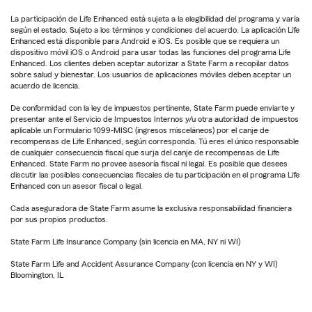
La participación de Life Enhanced está sujeta a la elegibilidad del programa y varía
según el estado. Sujeto a los términos y condiciones del acuerdo. La aplicación Life
Enhanced está disponible para Android e iOS. Es posible que se requiera un
dispositivo móvil iOS o Android para usar todas las funciones del programa Life
Enhanced. Los clientes deben aceptar autorizar a State Farm a recopilar datos
sobre salud y bienestar. Los usuarios de aplicaciones móviles deben aceptar un
acuerdo de licencia.
De conformidad con la ley de impuestos pertinente, State Farm puede enviarte y
presentar ante el Servicio de Impuestos Internos y/u otra autoridad de impuestos
aplicable un Formulario 1099-MISC (ingresos misceláneos) por el canje de
recompensas de Life Enhanced, según corresponda. Tú eres el único responsable
de cualquier consecuencia fiscal que surja del canje de recompensas de Life
Enhanced. State Farm no provee asesoría fiscal ni legal. Es posible que desees
discutir las posibles consecuencias fiscales de tu participación en el programa Life
Enhanced con un asesor fiscal o legal.
Cada aseguradora de State Farm asume la exclusiva responsabilidad financiera
por sus propios productos.
State Farm Life Insurance Company (sin licencia en MA, NY ni WI)
State Farm Life and Accident Assurance Company (con licencia en NY y WI)
Bloomington, IL