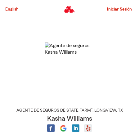
Pasar
al
English
Iniciar Sesión
contenido
principal
Comienzo
del
contenido
principal
®
AGENTE DE SEGUROS DE STATE FARM
,
LONGVIEW
, TX
Kasha Williams