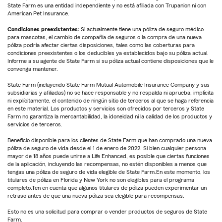
State Farm es una entidad independiente y no está afiliada con Trupanion ni con
American Pet Insurance.
Condiciones preexistentes:
Si actualmente tiene una póliza de seguro médico
para mascotas, el cambio de compañía de seguros o la compra de una nueva
póliza podría afectar ciertas disposiciones, tales como las coberturas para
condiciones preexistentes o los deducibles ya establecidos bajo su póliza actual.
Informe a su agente de State Farm si su póliza actual contiene disposiciones que le
convenga mantener.
State Farm (incluyendo State Farm Mutual Automobile Insurance Company y sus
subsidiarias y afiliadas) no se hace responsable y no respalda ni aprueba, implícita
ni explícitamente, el contenido de ningún sitio de terceros al que se haga referencia
en este material. Los productos y servicios son ofrecidos por terceros y State
Farm no garantiza la mercantabilidad, la idoneidad ni la calidad de los productos y
servicios de terceros.
Beneficio disponible para los clientes de State Farm que han comprado una nueva
póliza de seguro de vida desde el 1 de enero de 2022. Si bien cualquier persona
mayor de 18 años puede unirse a Life Enhanced, es posible que ciertas funciones
de la aplicación, incluyendo las recompensas, no estén disponibles a menos que
tengas una póliza de seguro de vida elegible de State Farm.En este momento, los
titulares de póliza en Florida y New York no son elegibles para el programa
completo.Ten en cuenta que algunos titulares de póliza pueden experimentar un
retraso antes de que una nueva póliza sea elegible para recompensas.
Esto no es una solicitud para comprar o vender productos de seguros de State
Farm.