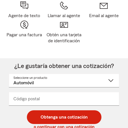
Agente de texto
Llamar al agente
Email al agente
Pagar una factura
Obtén una tarjeta
de identificación
¿Le gustaría obtener una cotización?
Seleccione un producto
Seleccione
un
nombre
de
producto
del
Código postal
Ingresa
Ingresa
_____
menú
un
un
desplegable
código
código
postal
postal
Obtenga una cotización
de
de
5
5
o continuar con una cotización